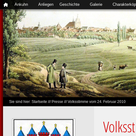
Ankuhn
Anliegen
Geschichte
Galerie
Charakterköp
Sie sind hier:
Startseite
///
Presse
///
Volksstimme vom 24. Februar 2010
Volkss