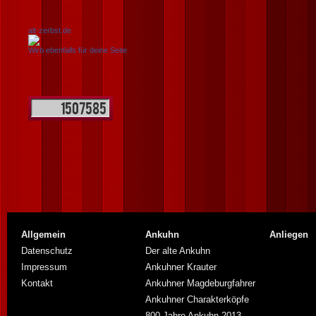
alt-zerbst.de
Wirb ebenfalls für deine Seite
Allgemein
Ankuhn
Anliegen
Datenschutz
Der alte Ankuhn
Impressum
Ankuhner Krauter
Kontakt
Ankuhner Magdeburgfahrer
Ankuhner Charakterköpfe
800 Jahre Ankuhn 2013