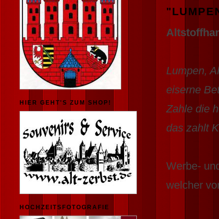
"LUMPEN
Altstoffha
Lumpen, Al
eiserne Bet
HIER GEHT'S ZUM SHOP!
Zahle die h
das zahlt K
Werbe- und
welcher vo
HOCHZEITSFOTOGRAFIE