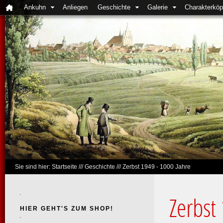
Ankuhn
Anliegen
Geschichte
Galerie
Charakterköp
Sie sind hier:
Startseite
///
Geschichte
///
Zerbst 1949 - 1000 Jahre
Zerbst
HIER GEHT'S ZUM SHOP!