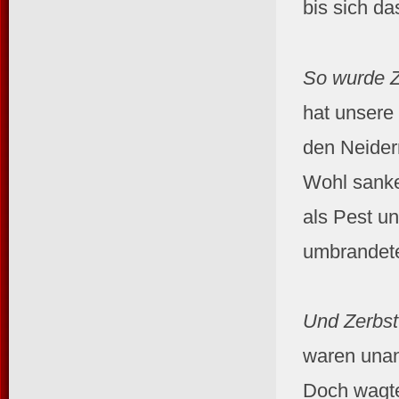
bis sich d
So wurde Z
hat unsere
den Neidern
Wohl sanke
als Pest u
umbrandete
Und Zerbst 
waren unan
Doch wagte 