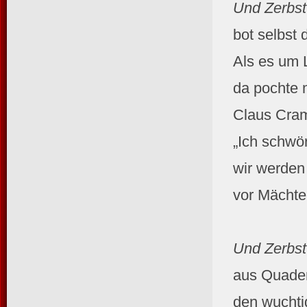
Und Zerbst
bot selbst
Als es um L
da pochte 
Claus Crame
„Ich schwö
wir werden
vor Mächte
Und Zerbst
aus Quader
den wuchti