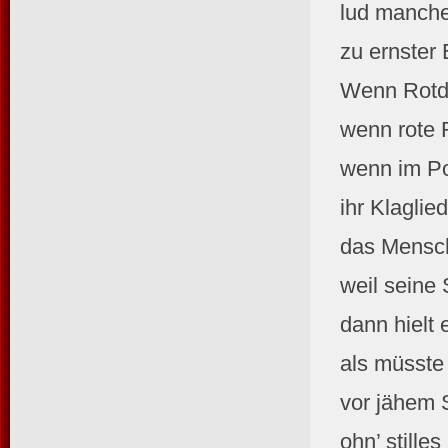
lud manche
zu ernster 
Wenn Rotdo
wenn rote 
wenn im Po
ihr Klaglie
das Mensch
weil seine
dann hielt
als müsste
vor jähem 
ohn’ stille