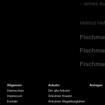
– armes Au
Helmut He
Fischmar
Fischmar
Fischma
Allgemein
Ankuhn
Anliegen
Datenschutz
Der alte Ankuhn
Impressum
Ankuhner Krauter
Kontakt
Ankuhner Magdeburgfahrer