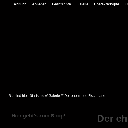
Ankuhn
Anliegen
Geschichte
Galerie
Charakterköpfe
O
Sie sind hier:
Startseite
///
Galerie
///
Der ehemalige Fischmarkt
Hier geht's zum Shop!
Der eh