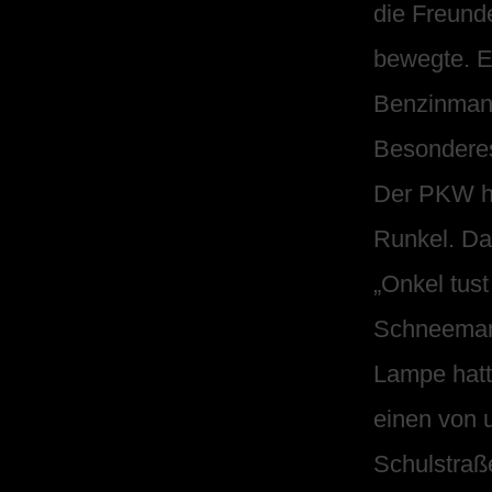
die Freund
bewegte. E
Benzinmang
Besondere
Der PKW hi
Runkel. Da
„Onkel tus
Schneemann
Lampe hatt
einen von 
Schulstraß