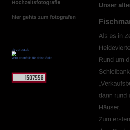
Hochzeitsfotografie
Unser alte
hier gehts zum fotografen
Fischmar
Als es in Z
Heidevierte
alt-zerbst.de
Wirb ebenfalls für deine Seite
Rund um di
Schleibank
„Verkaufsb
dann rund 
Häuser.
Zum ersten