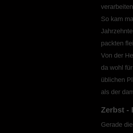
verarbeiten
So kam man
Jahrzehnte
packten fle
Von der He
da wohl fü
üblichen P
als der da
Zerbst -
Gerade die