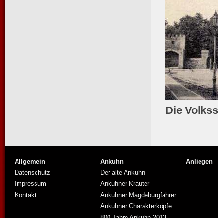
Die Volks
Allgemein
Ankuhn
Anliegen
Datenschutz
Der alte Ankuhn
Impressum
Ankuhner Krauter
Kontakt
Ankuhner Magdeburgfahrer
Ankuhner Charakterköpfe
800 Jahre Ankuhn 2013