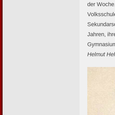
der Woche.
Volksschul
Sekundarsc
Jahren, ihr
Gymnasium
Helmut Heh