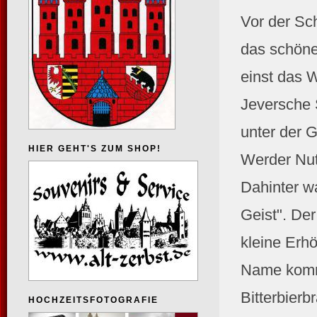
Vor der Sc
das schöne
einst das 
Jeversche 
unter der G
HIER GEHT'S ZUM SHOP!
Werder Nut
Dahinter wa
Geist". De
kleine Erh
Name komm
Bitterbierb
HOCHZEITSFOTOGRAFIE