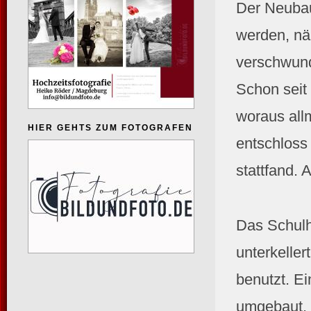
Der Neubau 
werden, nä
verschwund
Schon seit
woraus all
HIER GEHTS ZUM FOTOGRAFEN
entschloss
stattfand.
Das Schulh
unterkelle
benutzt. E
umgebaut, 