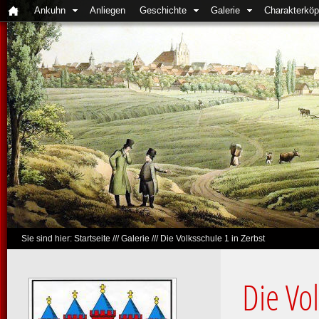
Ankuhn
Anliegen
Geschichte
Galerie
Charakterköp
Sie sind hier:
Startseite
///
Galerie
///
Die Volksschule 1 in Zerbst
Die Vol