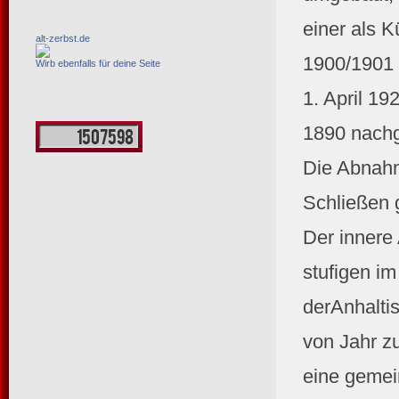
einer als K
alt-zerbst.de
1900/1901 
Wirb ebenfalls für deine Seite
1. April 19
1890 nach
Die Abnahm
Schließen 
Der innere 
stufigen i
derAnhalti
von Jahr zu
eine gemei