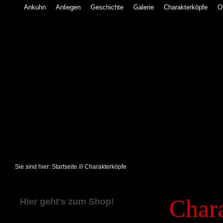
Ankuhn
Anliegen
Geschichte
Galerie
Charakterköpfe
O
Sie sind hier:
Startseite
///
Charakterköpfe
Char
Hier geht's zum Shop!